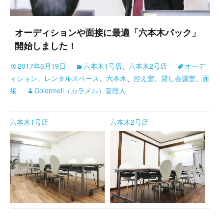
オーディションや面接に最適「六本木パック」
開始しました！
2017年6月19日
六本木1号店
、
六本木2号店
オーデ
ィション
、
レンタルスペース
、
六本木
、
控え室
、
貸し会議室
、
面
接
Colormell（カラメル）管理人
六本木1号店
六本木2号店