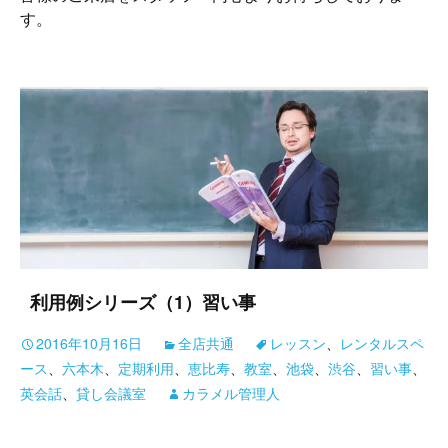
す。
利用例シリーズ（1）習い事
2016年10月16日
全店共通
レッスン
、
レンタルスペ
ース
、
六本木
、
定期利用
、
恵比寿
、
教室
、
池袋
、
渋谷
、
習い事
、
英会話
、
貸し会議室
カラメル管理人