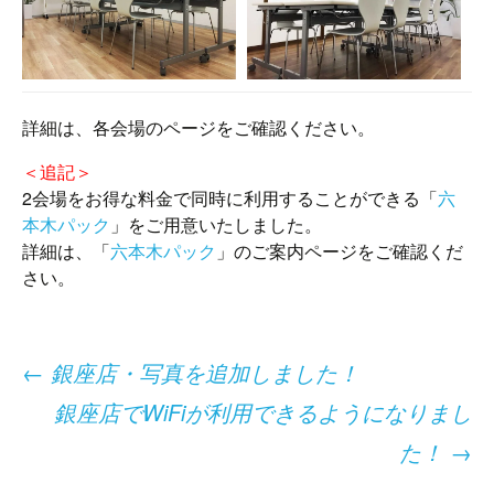
詳細は、各会場のページをご確認ください。
＜追記＞
2会場をお得な料金で同時に利用することができる「
六
本木パック
」をご用意いたしました。
詳細は、「
六本木パック
」のご案内ページをご確認くだ
さい。
投
←
銀座店・写真を追加しました！
銀座店でWiFiが利用できるようになりまし
稿
た！
→
ナ