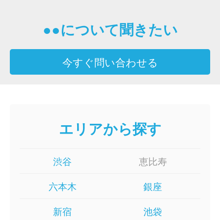
ビ
●●について聞きたい
ゲ
ー
今すぐ問い合わせる
シ
ョ
ン
エリアから探す
渋谷
恵比寿
六本木
銀座
新宿
池袋