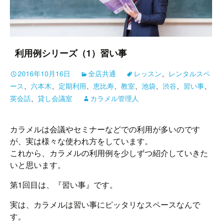
利用例シリーズ（1）習い事
2016年10月16日
全店共通
レッスン
、
レンタルスペ
ース
、
六本木
、
定期利用
、
恵比寿
、
教室
、
池袋
、
渋谷
、
習い事
、
英会話
、
貸し会議室
カラメル管理人
カラメルは会議やセミナーなどでの利用が多いのです
が、実は様々な使われ方をしています。
これから、カラメルの利用例を少しずつ紹介していきた
いと思います。
第1回目は、『習い事』です。
実は、カラメルは習い事にピッタリなスペースなんで
す。