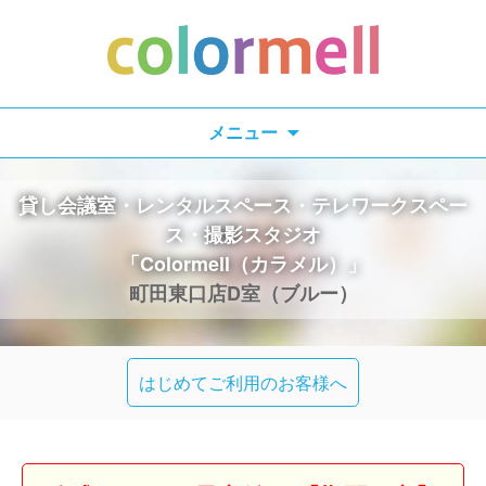
検
メニュー
索:
貸し会議室・レンタルスペース・テレワークスペー
ス・撮影スタジオ
「Colormell（カラメル）」
町田東口店D室（ブルー）
はじめてご利用のお客様へ