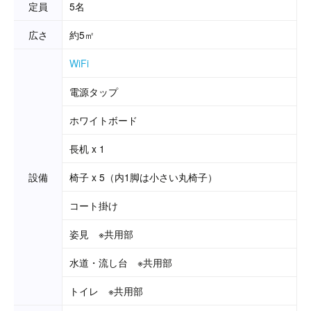
定員
5名
広さ
約5㎡
WiFi
電源タップ
ホワイトボード
長机 x 1
設備
椅子 x 5（内1脚は小さい丸椅子）
コート掛け
姿見 ※共用部
水道・流し台 ※共用部
トイレ ※共用部