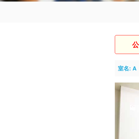
公
室名: 