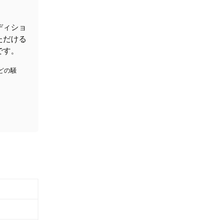
ディショ
ただける
です。
゙の騒