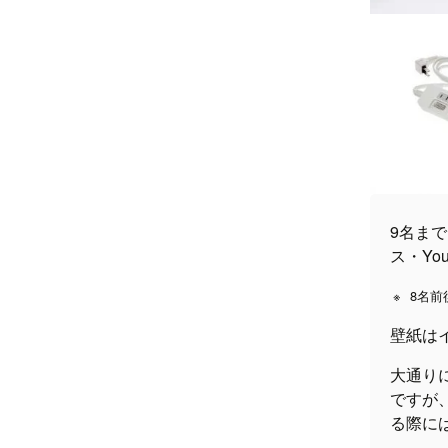
9名ま
ス・Yo
8名前
壁紙は
大通り
ですが
る際に