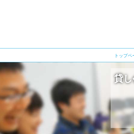
コ
トップペ
ン
テ
貸し
ン
ツ
へ
ス
キ
ッ
プ