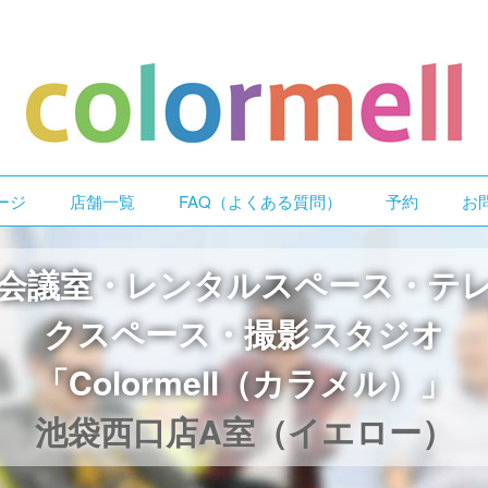
ージ
店舗一覧
FAQ（よくある質問）
予約
お
会議室・レンタルスペース・テ
クスペース・撮影スタジオ
「Colormell（カラメル）」
池袋西口店A室（イエロー）