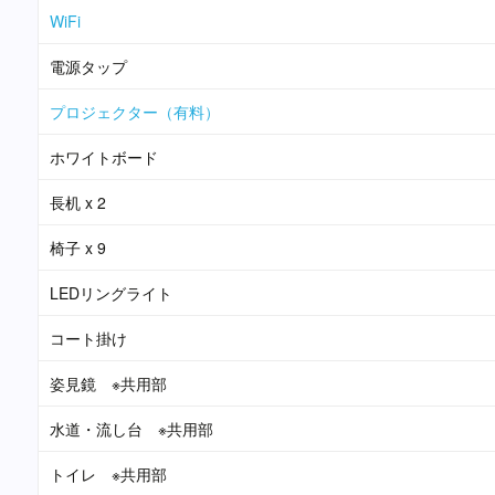
WiFi
電源タップ
プロジェクター（有料）
ホワイトボード
長机 x 2
椅子 x 9
LEDリングライト
コート掛け
姿見鏡 ※共用部
水道・流し台 ※共用部
トイレ ※共用部