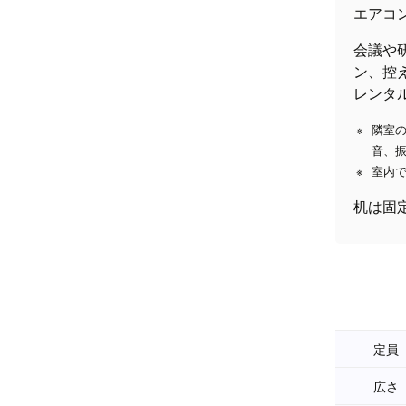
エアコ
会議や
ン、控
レンタ
隣室
音、
室内
机は固
定員
広さ