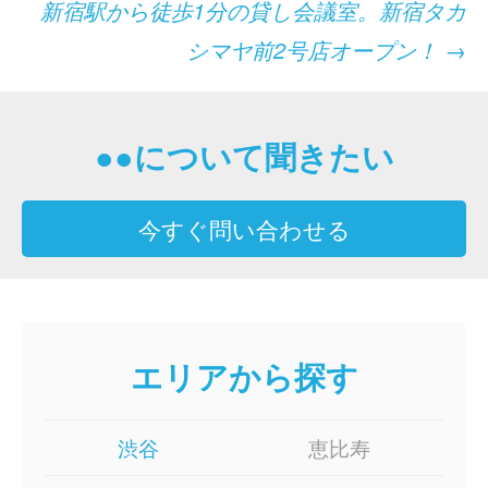
新宿駅から徒歩1分の貸し会議室。新宿タカ
ナ
シマヤ前2号店オープン！
→
ビ
ゲ
●●について聞きたい
ー
シ
今すぐ問い合わせる
ョ
ン
エリアから探す
渋谷
恵比寿