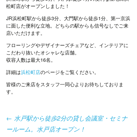
松町店がオープンしました！
JR浜松町駅から徒歩3分、大門駅から徒歩1分、第一京浜
に面した便利な立地。どちらの駅からも信号なしでご来
店いただけます。
フローリングやデザイナーズチェアなど、インテリアに
こだわり抜いたオシャレな店舗。
収容人数は最大16名。
詳細は
浜松町店
のページをご覧ください。
皆様のご来店をスタッフ一同心よりお待ちしておりま
す。
投
←
水戸駅から徒歩2分の貸し会議室・セミナ
ールーム。水戸店オープン！
稿