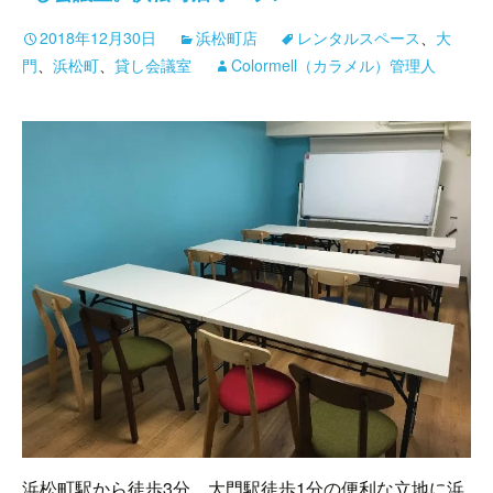
2018年12月30日
浜松町店
レンタルスペース
、
大
門
、
浜松町
、
貸し会議室
Colormell（カラメル）管理人
浜松町駅から徒歩3分、大門駅徒歩1分の便利な立地に浜