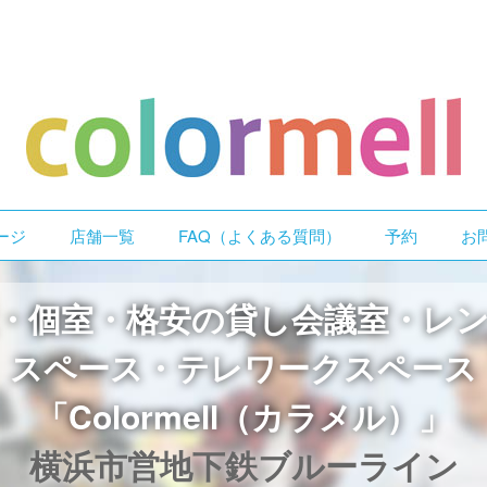
ージ
店舗一覧
FAQ（よくある質問）
予約
お
・個室・格安の貸し会議室・レ
スペース・テレワークスペース
「Colormell（カラメル）」
横浜市営地下鉄ブルーライン