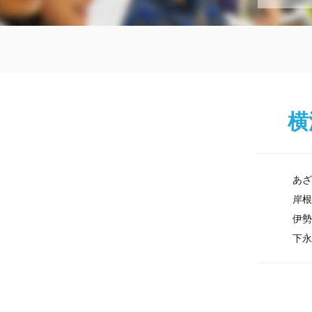
プ
横
あざ
岸根
伊勢
下永