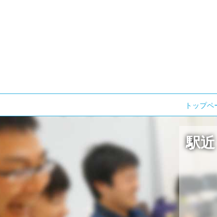
コ
トップペ
ン
テ
駅近
ン
ツ
へ
ス
キ
ッ