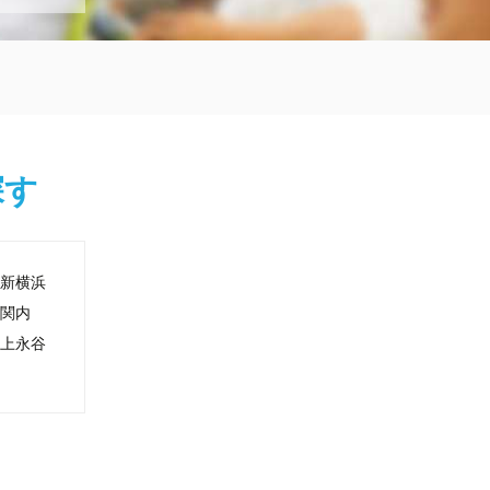
探す
新横浜
関内
上永谷