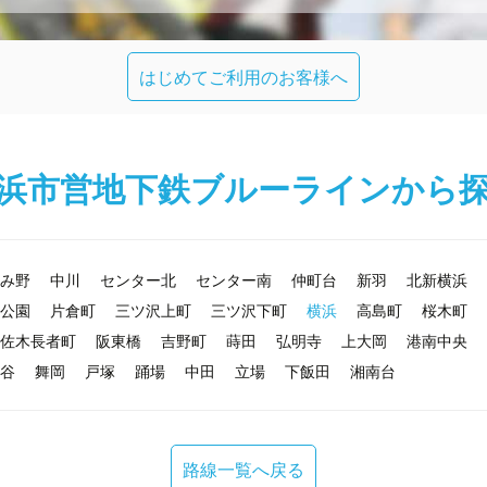
はじめてご利用のお客様へ
浜市営地下鉄ブルーラインから
み野
中川
センター北
センター南
仲町台
新羽
北新横浜
公園
片倉町
三ツ沢上町
三ツ沢下町
横浜
高島町
桜木町
佐木長者町
阪東橋
吉野町
蒔田
弘明寺
上大岡
港南中央
谷
舞岡
戸塚
踊場
中田
立場
下飯田
湘南台
路線一覧へ戻る