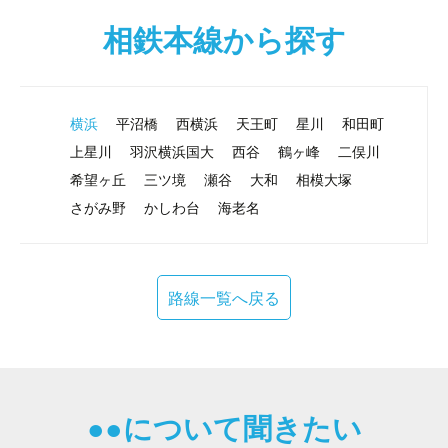
相鉄本線から探す
横浜
平沼橋
西横浜
天王町
星川
和田町
上星川
羽沢横浜国大
西谷
鶴ヶ峰
二俣川
希望ヶ丘
三ツ境
瀬谷
大和
相模大塚
さがみ野
かしわ台
海老名
路線一覧へ戻る
●●について聞きたい