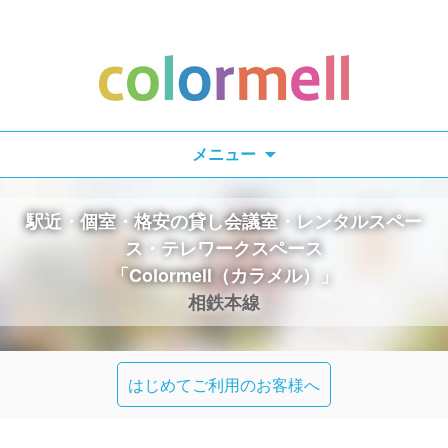
検
メニュー
索:
駅近・個室・格安の貸し会議室・レンタルスペー
ス・テレワークスペース
「Colormell（カラメル）」
相鉄本線
はじめてご利用のお客様へ