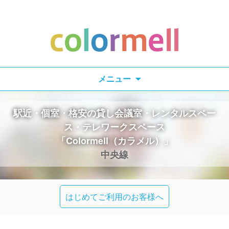
検
メニュー
索:
駅近・個室・格安の貸し会議室・レンタルスペー
ス・テレワークスペース
「Colormell（カラメル）」
中央線
はじめてご利用のお客様へ