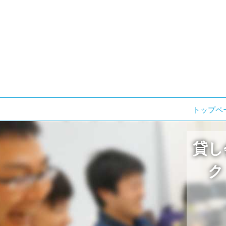
コ
トップペ
ン
テ
貸し
ン
ツ
ク
へ
ス
キ
ッ