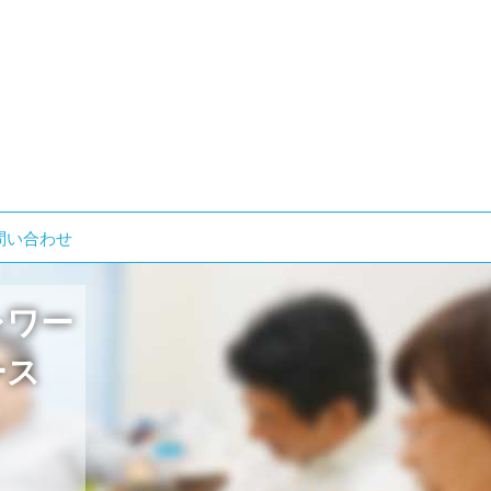
検
問い合わせ
索:
レワー
ース