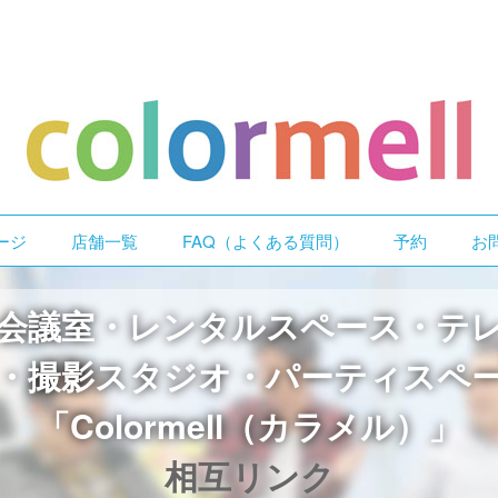
ージ
店舗一覧
FAQ（よくある質問）
予約
お
会議室・レンタルスペース・テ
・撮影スタジオ・パーティスペ
「Colormell（カラメル）」
相互リンク